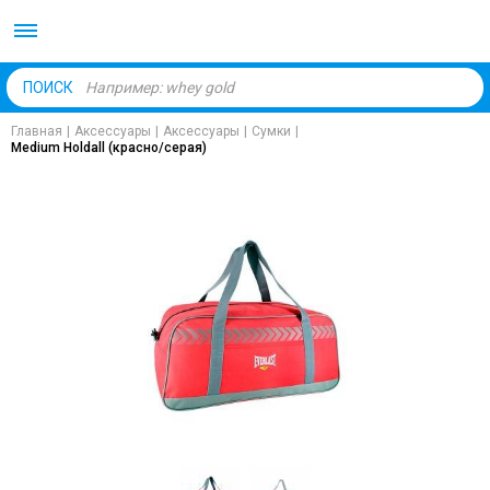
Body Market №1 магаз
ПОИСК
Главная
|
Аксессуары
|
Аксессуары
|
Сумки
|
Medium Holdall (красно/серая)