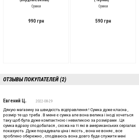
(Бордово/Белая)
(Черная)
Сумки
Сумки
990 грн
590 грн
ОТЗЫВЫ ПОКУПАТЕЛЕЙ (2)
Евгений Ц.
2022-08-29
Дякую магазину за швидкість відправлення ! Сумка дуже класна ,
розмір те що треба . В мене є сумка але вона велика і іноді хочеться
таку щоб була дуже компактною і невиликою за розмірами . Ця
сумка вдразу сподобалася , схожа на ті які в американських серіалах
показують .Дуже порадувала ціна і якість , вона не воняє , все
зроблено обережно , сподіваюсь вона довго буде служити мені