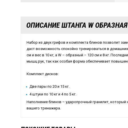
ОПИСАНИЕ ШТАНГА W ОБРАЗНАЯ 
Набор из двух грифов и комплекта блинов позволит за
даст возможность спокойно тренироваться в домашних 
см и вес в 10 кг, а W – образный – 120 см и 8 кг. После
мышц рук, так как особая форма обеспечивает повышенну
Комплект дисков:
Две пары по 20 и 15 кг.
4 штуки по 10 кг и 4 по 5 кг.
Наполнение блинов – ударопрочный гранилит, который 
вашего тренажера.