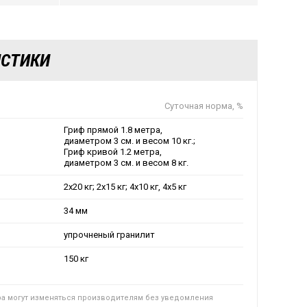
ИСТИКИ
Суточная норма, %
Гриф прямой 1.8 метра,
диаметром 3 см. и весом 10 кг.;
Гриф кривой 1.2 метра,
диаметром 3 см. и весом 8 кг.
2х20 кг; 2х15 кг; 4х10 кг, 4х5 кг
я
34 мм
упрочненый гранилит
150 кг
ра могут изменяться производителям без уведомления