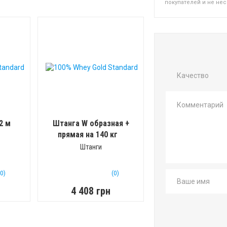
покупателей и не не
Качество
2 м
Штанга W образная +
прямая на 140 кг
Штанги
(0)
(0)
4 408 грн