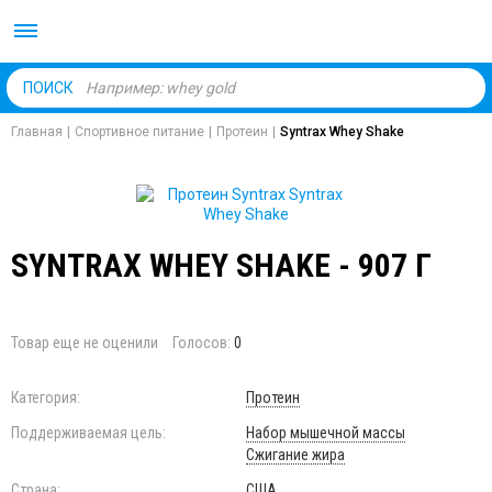
Body Market №1 магаз
ПОИСК
Главная
|
Спортивное питание
|
Протеин
|
Syntrax Whey Shake
SYNTRAX WHEY SHAKE - 907 Г
Товар еще не оценили
Голосов:
0
Категория:
Протеин
Поддерживаемая цель:
Набор мышечной массы
Сжигание жира
Страна:
США