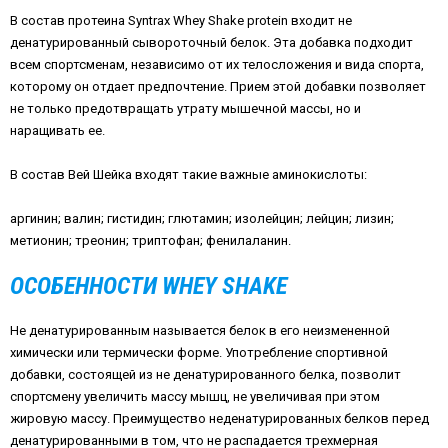
В состав протеина Syntrax Whey Shake protein входит не
денатурированный сывороточный белок. Эта добавка подходит
всем спортсменам, независимо от их телосложения и вида спорта,
которому он отдает предпочтение. Прием этой добавки позволяет
не только предотвращать утрату мышечной массы, но и
наращивать ее.
В состав Вей Шейка входят такие важные аминокислоты:
аргинин; валин; гистидин; глютамин; изолейцин; лейцин; лизин;
метионин; треонин; триптофан; фенилаланин.
ОСОБЕННОСТИ WHEY SHAKE
Не денатурированным называется белок в его неизмененной
химически или термически форме. Употребление спортивной
добавки, состоящей из не денатурированного белка, позволит
спортсмену увеличить массу мышц, не увеличивая при этом
жировую массу. Преимущество неденатурированных белков перед
денатурированными в том, что не распадается трехмерная