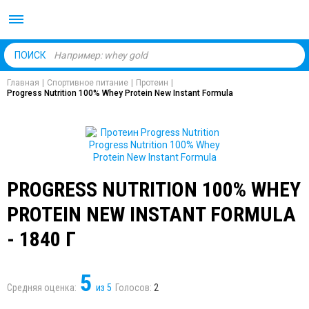
Body Market №1 магаз
ПОИСК
Главная
|
Спортивное питание
|
Протеин
|
Progress Nutrition 100% Whey Protein New Instant Formula
PROGRESS NUTRITION 100% WHEY
PROTEIN NEW INSTANT FORMULA
- 1840 Г
5
Средняя оценка:
из
5
Голосов:
2