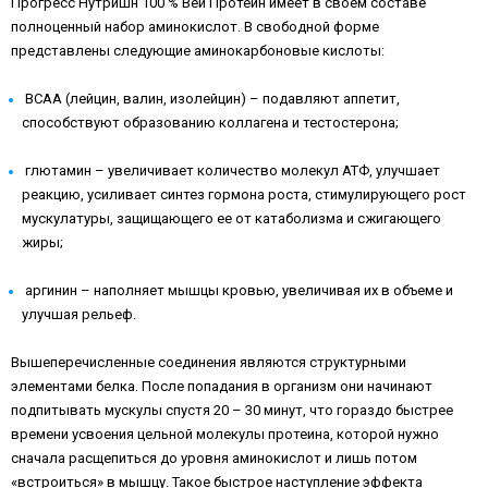
Прогресс Нутришн 100 % Вей Протеин имеет в своем составе
полноценный набор аминокислот. В свободной форме
представлены следующие аминокарбоновые кислоты:
BCAA (лейцин, валин, изолейцин) – подавляют аппетит,
способствуют образованию коллагена и тестостерона;
глютамин – увеличивает количество молекул АТФ, улучшает
реакцию, усиливает синтез гормона роста, стимулирующего рост
мускулатуры, защищающего ее от катаболизма и сжигающего
жиры;
аргинин – наполняет мышцы кровью, увеличивая их в объеме и
улучшая рельеф.
Вышеперечисленные соединения являются структурными
элементами белка. После попадания в организм они начинают
подпитывать мускулы спустя 20 – 30 минут, что гораздо быстрее
времени усвоения цельной молекулы протеина, которой нужно
сначала расщепиться до уровня аминокислот и лишь потом
«встроиться» в мышцу. Такое быстрое наступление эффекта