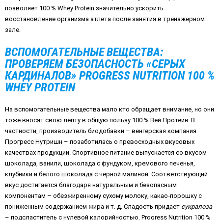
позволяет 100 % Whey Protein значительно ускорить
восстановление организма атлета после занятия в тренажерном
зале.
ВСПОМОГАТЕЛЬНЫЕ ВЕЩЕСТВА:
ПРОВЕРЯЕМ БЕЗОПАСНОСТЬ «СЕРЫХ
КАРДИНАЛОВ» PROGRESS NUTRITION 100 %
WHEY PROTEIN
На вспомогательные вещества мало кто обращает внимание, но они
тоже вносят свою лепту в общую пользу 100 % Вей Протеин. В
частности, производитель биодобавки – венгерская компания
Прогресс Нутришн – позаботилась о превосходных вкусовых
качествах продукции. Спортивное питание выпускается со вкусом
шоколада, ванили, шоколада с фундуком, кремового печенья,
клубники и белого шоколада с черной малиной. Соответствующий
вкус достигается благодаря натуральным и безопасным
компонентам – обезжиренному сухому молоку, какао-порошку с
пониженным содержанием жира и т. д. Сладость придает
сукралоза
– подсластитель с нулевой калорийностью. Progress Nutrition 100 %