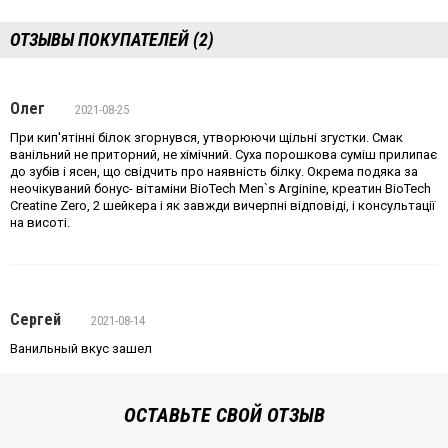
ОТЗЫВЫ ПОКУПАТЕЛЕЙ (2)
Олег
2021-08-25
При кип'ятінні білок згорнувся, утворюючи щільні згустки. Смак
ванільний не приторний, не хімічний. Суха порошкова суміш прилипає
до зубів і ясен, що свідчить про наявність білку. Окрема подяка за
неочікуваний бонус- вітаміни BioTech Men`s Arginine, креатин BioTech
Creatine Zero, 2 шейкера і як завжди вичерпні відповіді, і консультації
на висоті.
Сергей
2021-08-14
Ванильный вкус зашел
ОСТАВЬТЕ СВОЙ ОТЗЫВ