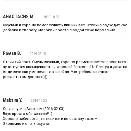
АНАСТАСИЯ М.
2019-10-28
Вкусный и хорошо помог скинуть лишний вес. Отлично подходит как
добавка к творогу, молоку и просто с водой тоже нормально.
Роман В.
2019-06-15
Отличный прот. Очень вкусный, хорошо размешивается, после него
чувствуется насыщенность и хороший белковый%. Все гуд и даже на
воде вкус как у молочного коктейля. Употреблял на сушке -
результатом доволен)))
Maksim Y.
2018-10-25
Соглашусь с Алексом (2016-02-03).
Вкус просто обалденный! :)
Хорошо взбивается, не пенится и по составу тоже +
Экономно и очень вкусно.