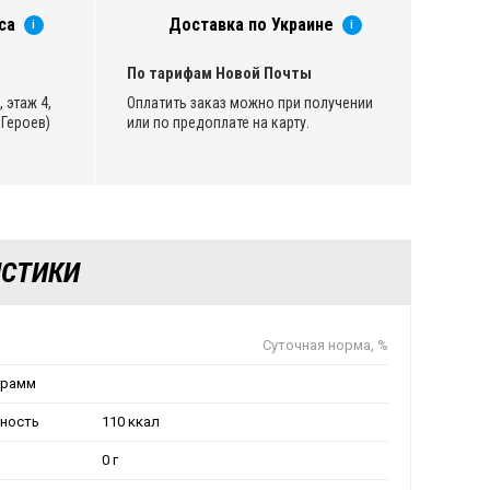
са
Доставка по Украине
i
i
По тарифам Новой Почты
 этаж 4,
Оплатить заказ можно при получении
Героев)
или по предоплате на карту.
ИСТИКИ
Суточная норма, %
грамм
нность
110 ккал
0 г