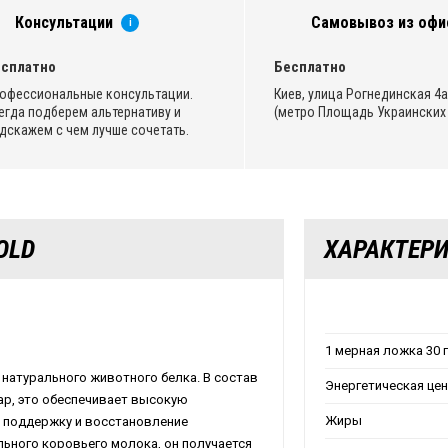
Консультации
Самовывоз из офи
i
сплатно
Бесплатно
офессиональные консультации.
Киев, улица Рогнединская 4а,
егда подберем альтернативу и
(метро Площадь Украинских 
дскажем с чем лучше сочетать.
OLD
ХАРАКТЕР
1 мерная ложка 30 
натурального животного белка. В состав
Энергетическая це
хар, это обеспечивает высокую
Жиры
 поддержку и восстановление
ьного коровьего молока, он получается