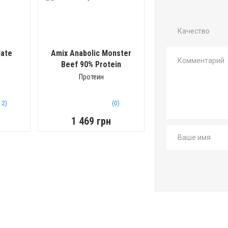
Качество
late
Amix Anabolic Monster
Beef 90% Protein
(1000 г)
Протеин
12)
(0)
1 469 грн