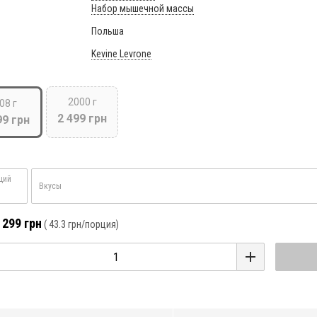
Набор мышечной массы
Польша
Kevine Levrone
2000 г
08 г
2 499 грн
99 грн
ций
Вкусы
 299 грн
(
43.3 грн
/порция)