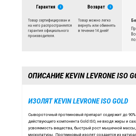
Гарантия
Возврат
i
i
Бе
Товар сертифицирован и
Товар можно легко
на него распространяется
вернуть или обменять
Пр
гарантия официального
в течение 14 дней!
Вс
производителя.
по
ОПИСАНИЕ KEVIN LEVRONE ISO G
ИЗОЛЯТ KEVIN LEVRONE ISO GOLD
Сывороточный протеиновый препарат содержит до 90% 
действующего компонента Gold ISO, не входя жиры и са
усвояемость вещества, быстрый рост мышечной массы,
мускулатуры. Протеиновый изолят создается из натурал