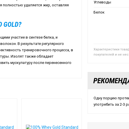
Углеводы
ья полностью удаляется жир, оставляя
Белок
O GOLD?
ими участие в синтезе белка, и
олокон. В результате регулярного
Характеристики това
ективность тренировочного процесса, в
покупателей и не не
туры. Изолят также обладает
овить мускулатуру после перенесенного
РЕКОМЕНД
Одну порцию протеи
употребить за 2-3 р