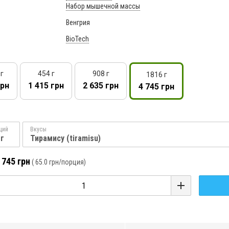
Набор мышечной массы
Венгрия
BioTech
 г
454 г
908 г
1816 г
грн
1 415 грн
2 635 грн
4 745 грн
ций
Вкусы
 г
Тирамису (tiramisu)
 745 грн
(
65.0 грн
/порция)