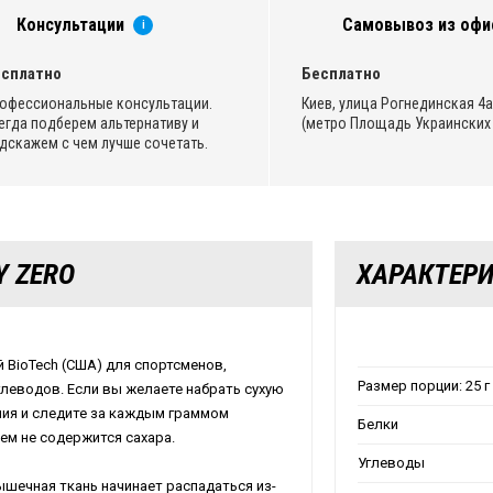
Консультации
Самовывоз из офи
i
сплатно
Бесплатно
офессиональные консультации.
Киев, улица Рогнединская 4а,
егда подберем альтернативу и
(метро Площадь Украинских 
дскажем с чем лучше сочетать.
Y ZERO
ХАРАКТЕР
й BioTech (США) для спортсменов,
Размер порции: 25 г
леводов. Если вы желаете набрать сухую
ия и следите за каждым граммом
Белки
нем не содержится сахара.
Углеводы
ышечная ткань начинает распадаться из-