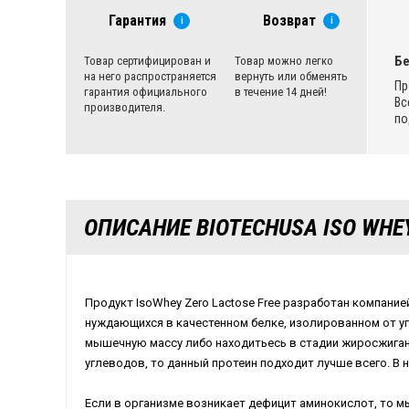
Гарантия
Возврат
i
i
Бе
Товар сертифицирован и
Товар можно легко
на него распространяется
вернуть или обменять
Пр
гарантия официального
в течение 14 дней!
Вс
производителя.
по
ОПИСАНИЕ BIOTECHUSA ISO WHE
Продукт IsoWhey Zero Lactose Free разработан компание
нуждающихся в качестенном белке, изолированном от уг
мышечную массу либо находитьесь в стадии жиросжиган
углеводов, то данный протеин подходит лучше всего. В 
Если в организме возникает дефицит аминокислот, то м