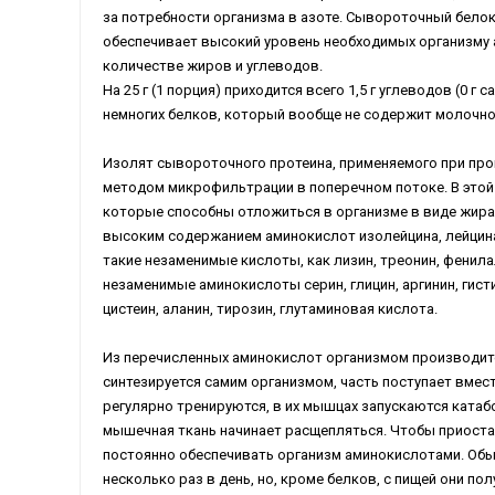
за потребности организма в азоте. Сывороточный белок,
обеспечивает высокий уровень необходимых организму
количестве жиров и углеводов.
На 25 г (1 порция) приходится всего 1,5 г углеводов (0 г с
немногих белков, который вообще не содержит молочног
Изолят сывороточного протеина, применяемого при про
методом микрофильтрации в поперечном потоке. В этой 
которые способны отложиться в организме в виде жира.
высоким содержанием аминокислот изолейцина, лейцина,
такие незаменимые кислоты, как лизин, треонин, фенила
незаменимые аминокислоты серин, глицин, аргинин, гис
цистеин, аланин, тирозин, глутаминовая кислота.
Из перечисленных аминокислот организмом производитс
синтезируется самим организмом, часть поступает вмес
регулярно тренируются, в их мышцах запускаются катаб
мышечная ткань начинает расщепляться. Чтобы приоста
постоянно обеспечивать организм аминокислотами. Обы
несколько раз в день, но, кроме белков, с пищей они п