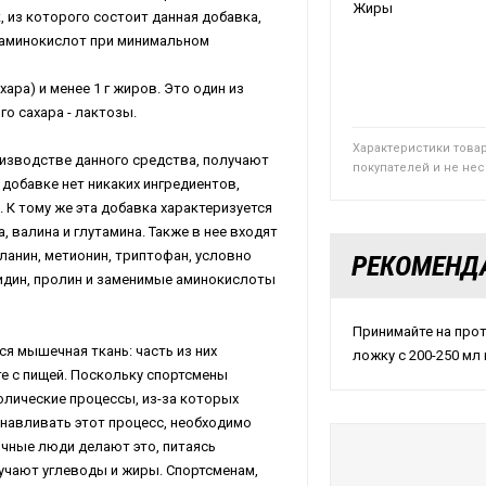
Жиры
 из которого состоит данная добавка,
 аминокислот при минимальном
ахара) и менее 1 г жиров. Это один из
о сахара - лактозы.
Характеристики това
изводстве данного средства, получают
покупателей и не не
добавке нет никаких ингредиентов,
 К тому же эта добавка характеризуется
 валина и глутамина. Также в нее входят
ланин, метионин, триптофан, условно
РЕКОМЕНД
тидин, пролин и заменимые аминокислоты
Принимайте на прот
я мышечная ткань: часть из них
ложку с 200-250 мл
те с пищей. Поскольку спортсмены
олические процессы, из-за которых
навливать этот процесс, необходимо
чные люди делают это, питаясь
олучают углеводы и жиры. Спортсменам,