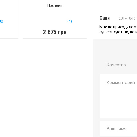
Протеин
Саня
2017-10-16
(0)
(4)
Мне не приходилос
2 675 грн
существуют ли, но 
Качество