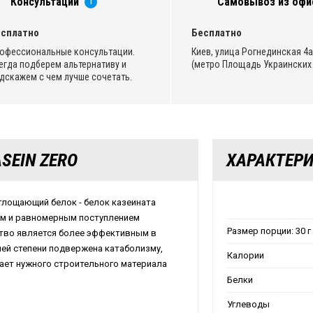
Консультации
Самовывоз из офи
i
сплатно
Бесплатно
офессиональные консультации.
Киев, улица Рогнединская 4а,
егда подберем альтернативу и
(метро Площадь Украинских 
дскажем с чем лучше сочетать.
SEIN ZERO
ХАРАКТЕР
оглощающий белок - белок казеината
ым и равномерным поступлением
Размер порции: 30 г
ство является более эффективным в
шей степени подвержена катаболизму,
Калории
чает нужного строительного материала
Белки
Углеводы