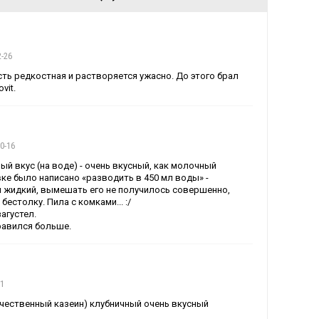
2-26
ть редкостная и растворяется ужасно. До этого брал
vit.
0-16
й вкус (на воде) - очень вкусный, как молочный
вке было написано «разводить в 450 мл воды» -
 жидкий, вымешать его не получилось совершенно,
бестолку. Пила с комками... :/
загустел.
равился больше.
01
чественный казеин) клубничный очень вкусный