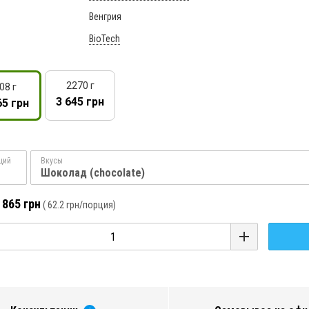
Венгрия
BioTech
2270 г
08 г
3 645 грн
65 грн
ций
Вкусы
Шоколад (chocolate)
 865 грн
(
62.2 грн
/порция)