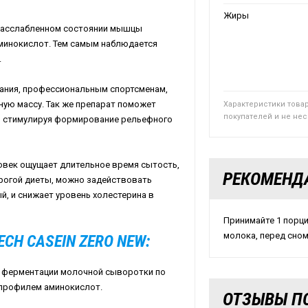
Жиры
в расслабленном состоянии мышцы
минокислот. Тем самым наблюдается
.
тания, профессиональным спортсменам,
ую массу. Так же препарат поможет
Характеристики това
покупателей и не не
м стимулируя формирование рельефного
ловек ощущает длительное время сытость,
РЕКОМЕНД
трогой диеты, можно задействовать
й, и снижает уровень холестерина в
Принимайте 1 порц
молока, перед сном
CH CASEIN ZERO NEW:
т ферментации молочной сыворотки по
 профилем аминокислот.
ОТЗЫВЫ ПО