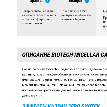
Гарантия
Возврат
i
i
Бе
Товар сертифицирован и
Товар можно легко
на него распространяется
вернуть или обменять
Пр
гарантия официального
в течение 14 дней!
Вс
производителя.
по
ОПИСАНИЕ BIOTECH MICELLAR CA
Casein Zero New Biotech – содержит только медленно п
кальция, позволяющее обеспечить организм постепенн
аминокислот в организм. Стоит отметить, что это веще
момент приема на ночь. Так как мышечная масса в боль
поскольку на протяжении длительного времени не полу
для развития.
ЭФФЕКТЫ КАЗЕИН ЗЕРО БИОТЕК