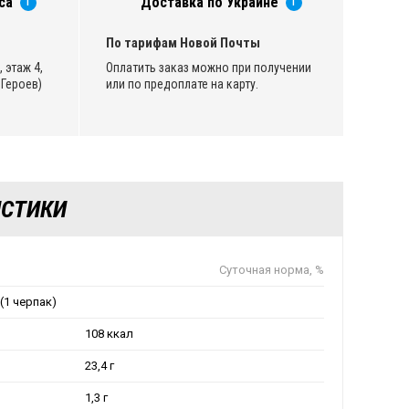
са
Доставка по Украине
i
i
По тарифам Новой Почты
 этаж 4,
Оплатить заказ можно при получении
Героев)
или по предоплате на карту.
ИСТИКИ
Суточная норма, %
 (1 черпак)
108 ккал
23,4 г
1,3 г