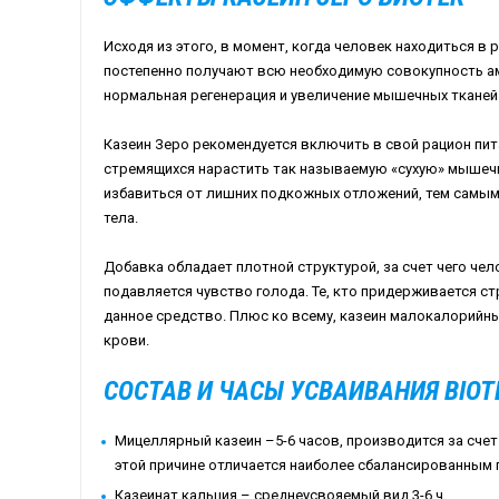
Исходя из этого, в момент, когда человек находиться 
постепенно получают всю необходимую совокупность а
нормальная регенерация и увеличение мышечных тканей
Казеин Зеро рекомендуется включить в свой рацион пи
стремящихся нарастить так называемую «сухую» мышечн
избавиться от лишних подкожных отложений, тем самы
тела.
Добавка обладает плотной структурой, за счет чего че
подавляется чувство голода. Те, кто придерживается с
данное средство. Плюс ко всему, казеин малокалорийны
крови.
СОСТАВ И ЧАСЫ УСВАИВАНИЯ BIOTE
Мицеллярный казеин –5-6 часов, производится за сче
этой причине отличается наиболее сбалансированным
Казеинат кальция – среднеусвояемый вид 3-6 ч.