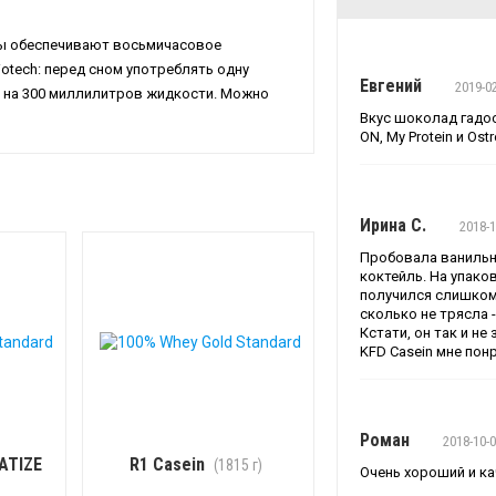
ты обеспечивают восьмичасовое
iotech: перед сном употреблять одну
Евгений
2019-0
и на 300 миллилитров жидкости. Можно
Вкус шоколад гадос
ON, My Protein и Ostro
Ирина С.
2018-1
Пробовала ванильны
коктейль. На упако
получился слишком
сколько не трясла - 
Кстати, он так и не 
KFD Casein мне пон
Роман
2018-10-
ATIZE
R1 Casein
(1815 г)
Очень хороший и ка