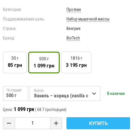
Категория:
Протеин
Поддерживаемая цель:
Набор мышечной массы
Страна:
Венгрия
Бренд:
BioTech
30 г
1816 г
500 г
85 грн
3 195 грн
1 099 грн
16 порций
Вкусы
В наличии
500 г
Ваниль – корица (vanilla cinnamon)
1 099 грн
Цена:
(
68.7 грн
/порция)
КУПИТЬ