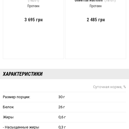
(1820 г)
Universal Nutrition
(1810 г)
Протеин
Протеин
3 695 грн
2 485 грн
ХАРАКТЕРИСТИКИ
Суточная норма, %
Размер порции:
30 г
Белок
26 г
Жиры
0,6 г
- Насыщенные жиры
0,3 г