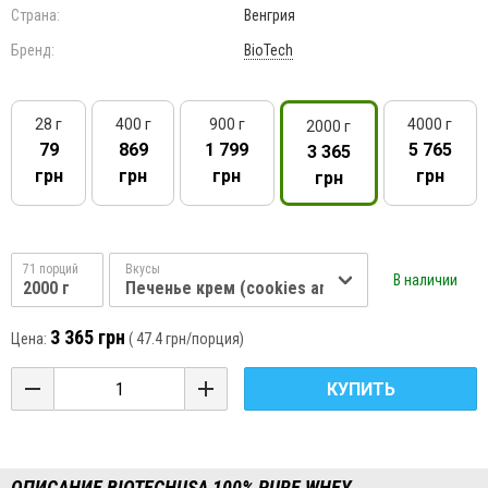
Страна:
Венгрия
Бренд:
BioTech
28 г
400 г
900 г
4000 г
2000 г
79
869
1 799
5 765
3 365
грн
грн
грн
грн
грн
71 порций
Вкусы
В наличии
2000 г
Печенье крем (cookies and cream)
3 365 грн
Цена:
(
47.4 грн
/порция)
КУПИТЬ
ОПИСАНИЕ BIOTECHUSA 100% PURE WHEY