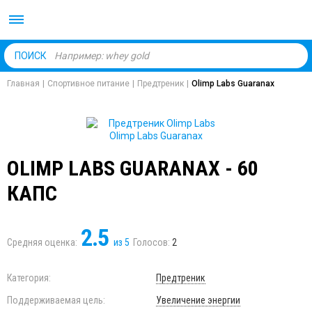
Body Market №1 магаз
ПОИСК
Главная
|
Спортивное питание
|
Предтреник
|
Olimp Labs Guaranax
OLIMP LABS GUARANAX - 60
КАПС
2.5
Средняя оценка:
из
5
Голосов:
2
Категория:
Предтреник
Поддерживаемая цель:
Увеличение энергии