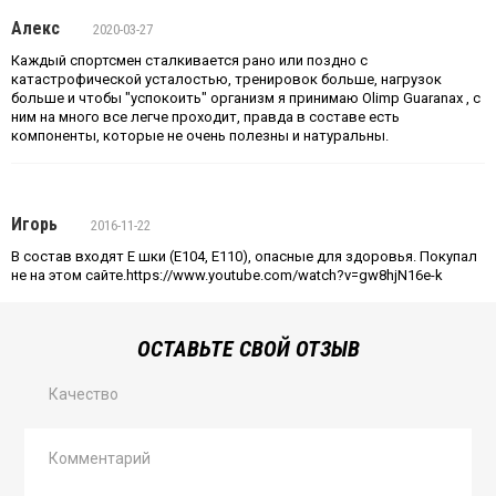
Алекс
2020-03-27
Каждый спортсмен сталкивается рано или поздно с
катастрофической усталостью, тренировок больше, нагрузок
больше и чтобы "успокоить" организм я принимаю Olimp Guaranax , с
ним на много все легче проходит, правда в составе есть
компоненты, которые не очень полезны и натуральны.
Игорь
2016-11-22
В состав входят Е шки (Е104, Е110), опасные для здоровья. Покупал
не на этом сайте.https://www.youtube.com/watch?v=gw8hjN16e-k
ОСТАВЬТЕ СВОЙ ОТЗЫВ
Качество