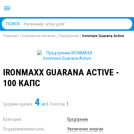
Body Market №1 магаз
ПОИСК
Главная
|
Спортивное питание
|
Предтреник
|
Ironmaxx Guarana Active
IRONMAXX GUARANA ACTIVE -
100 КАПС
4
Средняя оценка:
из
5
Голосов:
1
Категория:
Предтреник
Поддерживаемая цель:
Увеличение энергии