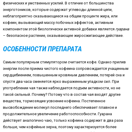
физических и умственных усилий. В отличие от большинства
энерготоников, которые содержат углеводы длинной цепи,
неблагоприятно сказывающиеся на общем проценте жира, или
кофеин, вызывающий массу побочных эффектов, активным
компонентом этой биологически активной добавки является
гуарана
– безопасное растение, оказывающее жиросжигающее действие.
ОСОБЕННОСТИ ПРЕПАРАТА
Самым популярным стимулятором считается кофе. Однако прилив
энергии после приема чистого кофеина сопровождается учащенным
сердцебиением, повышенным кровяным давлением, потерей сна и
спустя два часа сменяется ярко выраженным упадком сил. При
употреблении чая также наблюдается подъем активности, но не
такой сильный. Почему? Потому что в состав чая входят другие
вещества, тормозящие усвоение кофеина. Постепенное
высвобождение молекул последнего обеспечивает плавное и
продолжительное увеличение работоспособности. Гуарана
действует аналогично чаю, только кофеина содержит в два раза
больше, чем кофейные зерна, поэтому характеризуется более