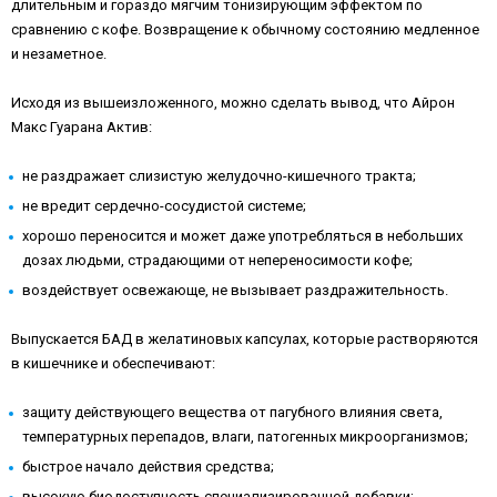
длительным и гораздо мягчим тонизирующим эффектом по
сравнению с кофе. Возвращение к обычному состоянию медленное
и незаметное.
Исходя из вышеизложенного, можно сделать вывод, что Айрон
Макс Гуарана Актив:
не раздражает слизистую желудочно-кишечного тракта;
не вредит сердечно-сосудистой системе;
хорошо переносится и может даже употребляться в небольших
дозах людьми, страдающими от непереносимости кофе;
воздействует освежающе, не вызывает раздражительность.
Выпускается БАД в желатиновых капсулах, которые растворяются
в кишечнике и обеспечивают:
защиту действующего вещества от пагубного влияния света,
температурных перепадов, влаги, патогенных микроорганизмов;
быстрое начало действия средства;
высокую биодоступность специализированной добавки;