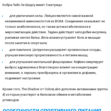
Кобра Лабс Зе Шедоу имеет 3 матрицы:
для увеличения силы
.
Лейцин
является самой важной
незаменимой аминокислотой из BCAA. Соединение оказывает не
только анаболическое, но также антикатаболическое и
жиросжигающее действие.
Таурин
действует наподобие инсулина,
усиливая синтез белка.
Бета-аланин
устраняет боль в мышцах
после занятия в спортзале;
для пампинга
.
Цитруллин
расширяет кровеносные сосуды,
улучшая венозную прорисованность и питание мышц;
для улучшения ментальной фокусировки
.
Кофеин
симулирует
выброс адреналина и благотворно влияет на концентрацию
внимания, а
тирозин
, преобразуясь в организме в дофамин,
поднимает настроение.
Кроме того, The Shadow от CobraLabs дополнен
витаминами группы
В
, которые участвуют в белковом обмене и метаболизме
углеводов.