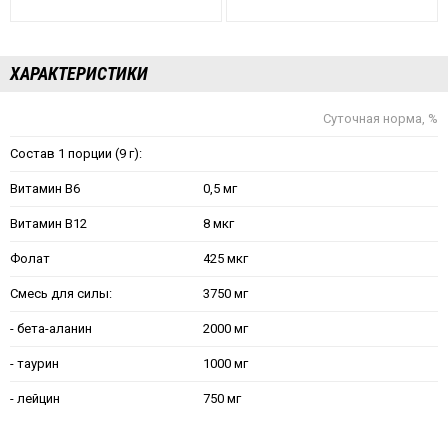
ХАРАКТЕРИСТИКИ
Суточная норма, %
Состав 1 порции (9 г):
Витамин В6
0,5 мг
Витамин В12
8 мкг
Фолат
425 мкг
Смесь для силы:
3750 мг
- бета-аланин
2000 мг
- таурин
1000 мг
- лейцин
750 мг