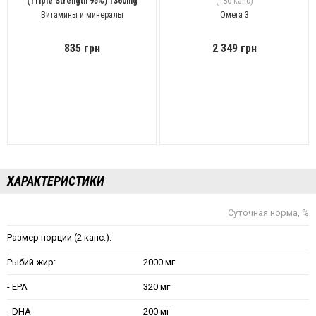
(Triple Strength 95%) 1360mg
(180 капс)
(90 капс)
Витамины и минералы
Омега 3
835 грн
2 349 грн
ХАРАКТЕРИСТИКИ
Суточная норма, %
Размер порции (2 капс.):
Рыбий жир:
2000 мг
- EPA
320 мг
- DHA
200 мг