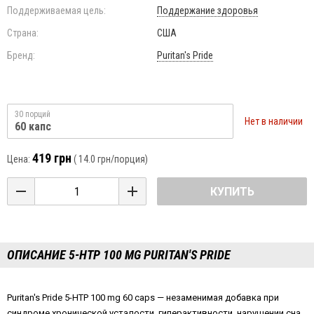
Поддерживаемая цель:
Поддержание здоровья
Страна:
США
Бренд:
Puritan's Pride
30 порций
Нет в наличии
60 капс
419 грн
Цена:
(
14.0 грн
/порция)
КУПИТЬ
ОПИСАНИЕ 5-HTP 100 MG PURITAN'S PRIDE
Puritan
'
s
Pride
5-
HTP
100
mg
60
caps
— незаменимая добавка при
синдроме хронической усталости, гиперактивности, нарушении сна,