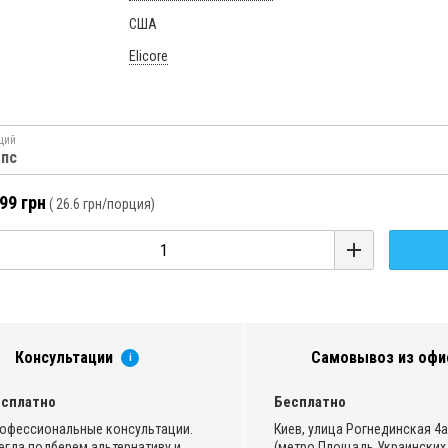
США
Elicore
ций
апс
99 грн
(
26.6 грн
/порция)
Консультации
Самовывоз из офи
i
сплатно
Бесплатно
офессиональные консультации.
Киев, улица Рогнединская 4а,
егда подберем альтернативу и
(метро Площадь Украинских 