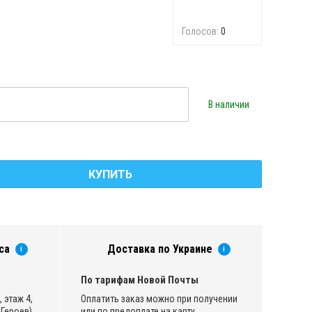
Голосов:
0
В наличии
КУПИТЬ
са
Доставка по Украине
i
i
По тарифам Новой Почты
 этаж 4,
Оплатить заказ можно при получении
Героев)
или по предоплате на карту.