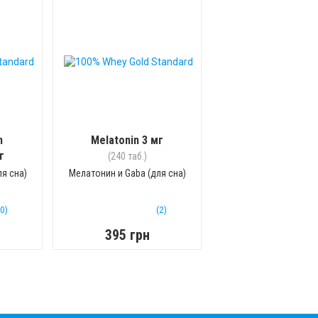
n
Melatonin 3 мг
г
(240 таб.)
я сна)
Мелатонин и Gaba (для сна)
(0)
(2)
395 грн