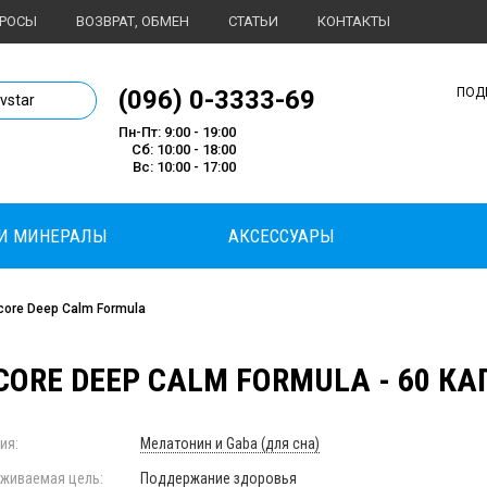
ПРОСЫ
ВОЗВРАТ, ОБМЕН
СТАТЬИ
КОНТАКТЫ
1 магазин спортивного питания
(096) 0-3333-69
ПОД
ivstar
Пн-Пт: 9:00 - 19:00
Сб: 10:00 - 18:00
Вс: 10:00 - 17:00
И МИНЕРАЛЫ
АКСЕССУАРЫ
icore Deep Calm Formula
CORE DEEP CALM FORMULA - 60 КА
ия:
Мелатонин и Gaba (для сна)
живаемая цель:
Поддержание здоровья