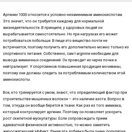
Aргинин 1000 относится к условно-незаменимым аминокислотам.
Это значит, что он требуется каждому для нормальной
жизнедеятельности. В принципе, у здоровых людей он
вырабатывается самостоятельно. Но при нагрузках его может
потребоваться побольше. В пище это вещество почти не
встречается, поэтому получить его дополнительно можно только из
спортивного питания. Собственно, сам l-arginine необходим для
вывода аммиачных соединений. Он проводит их через почки и
нейтрализует. У спортсменов повышенная продукция мочевины,
поэтому они должны следить за потребляемым количеством этой
аминокислоты.
Все, кто тренируется с умом, знают, что определяющий фактор при
строительстве мышечных волокон – это наличие азота. Вопрос в
том, откуда он вообще берется в ткани. Как раз из того аммиака,
который контролирует аргинин. Поэтому он позволяет ускорить
рост скелетной мускулатуры. Если сопровождать прием
адекватной физической активностью, то можно заметить
жиросжигающий эффект. Ранее эта добавка была очень популярна,