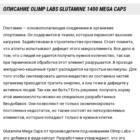
ОПИСАНИЕ OLIMP LABS GLUTAMINE 1400 MEGA CAPS
Глютамин – основополагающее соединение в организме
спортсмена. Он содержится в тканях, которые переносят высокие
нагрузки. Задействован в строительстве протеина. Стоит помнить,
что атлеты испытывают дефицит этого макроэлемента. Все дело в
том, что с пищей не удается получить нужное количество, так как
при термической обработке этот элемент разрушается. А проходя
желудочно-кишечный тракт распадается на простые молекулы. Для
того чтобы синтезировать целое вещество из составных частей
организму приходится тратить энергию, а она тоже в дефиците у
активных людей. Так как же быть? Есть решение: получать норму
этой аминокислоты можно из специально разработанных
биодобавок. Они позволяют не только скомпенсировать
постоянных недостаток, но также состоят из легкоусвояемых
элементов, которые попадают только в нужные клетки.
Glutamine Mega Caps от производителя под названием Olimp Labs —
это добавка в виде капсул. Разработчики утверждают, что это