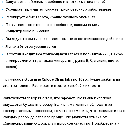
Запускает анаболизм, особенно в клетках мягких тканей
Укрепляет иммунитет, снижает риск сезонных заболевания
Регулирует обмен азота, крайне важного элемента
Повышает когнитивные способности, запоминание и
концентрацию внимания
Выводит токсины, оказывает комплексное очищающее действие
Легко и быстро усваивается
В состав входят все требующиеся атлетам поливитамины, макро-
и микроэлементы, а также минералы (группа В, С, лейцин, цистеин,
селен)
Применяют Glutamine Xplode Olimp labs по 10 гр. Лучше разбить на
два-три приема. Растворять можно в любой жидкости.
Культуристы говорят о том, что эффект Глютамин Иксплоуд
ощущается буквально сразу. Если внимательно наблюдать за
тренировочным процессом, то можно заметить, что тяжелые веса с
каждым разом даются все проще. Специалисты отмечают
сбалансированную формулу и высокое качество. Приобрести эту