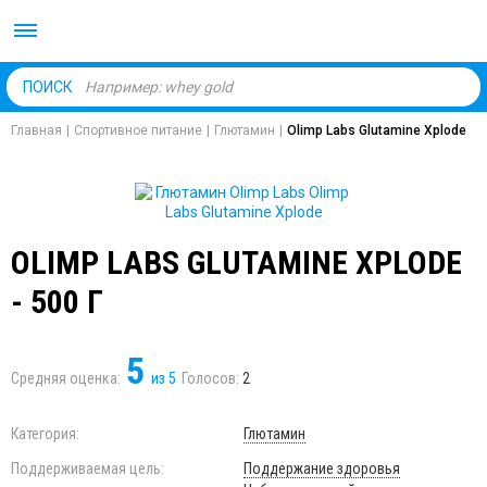
Body Market №1 магаз
ПОИСК
Главная
|
Спортивное питание
|
Глютамин
|
Olimp Labs Glutamine Xplode
OLIMP LABS GLUTAMINE XPLODE
- 500 Г
5
Средняя оценка:
из
5
Голосов:
2
Категория:
Глютамин
Поддерживаемая цель:
Поддержание здоровья