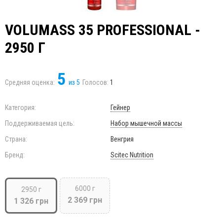
VOLUMASS 35 PROFESSIONAL -
2950 Г
5
Средняя оценка:
из
5
Голосов:
1
Категория:
Гейнер
Поддерживаемая цель:
Набор мышечной массы
Страна:
Венгрия
Бренд:
Scitec Nutrition
6000 г
2950 г
2 369 грн
1 326 грн