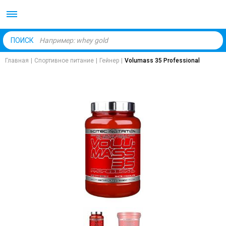
Body Market №1 магаз
ПОИСК
Главная
|
Спортивное питание
|
Гейнер
|
Volumass 35 Professional