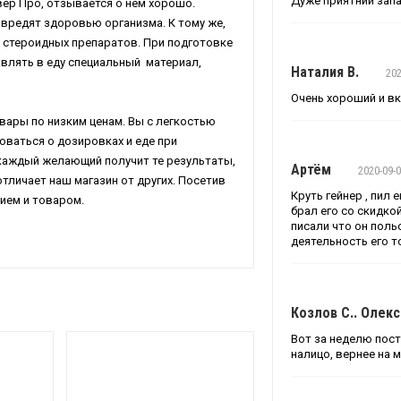
Дуже приятний запа
ер Про, отзывается о нем хорошо.
 вредят здоровью организма. К тому же,
 стероидных препаратов. При подготовке
влять в еду специальный материал,
Наталия В.
202
Очень хороший и вк
вары по низким ценам. Вы с легкостью
оваться о дозировках и еде при
 каждый желающий получит те результаты,
Артём
2020-09-
личает наш магазин от других. Посетив
Круть гейнер , пил е
ием и товаром.
брал его со скидкой 
писали что он поль
деятельность его то
Козлов С.. Олек
Вот за неделю пост
налицо, вернее на 