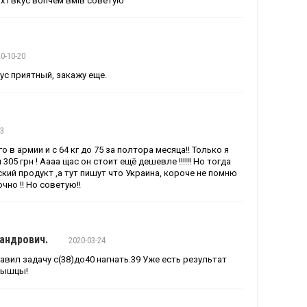
х і вкус вопчем вмів советую
0-10-20
ус приятный, закажу еще.
03
го в армии и с 64 кг до 75 за полтора месяца!! Только я
305 грн ! Аааа щас он стоит ещё дешевле !!!!!! Но тогда
ский продукт ,а тут пишут что Украина, короче не помню
чно !! Но советую!!
сандрович.
2020-03-24
авил задачу с(38)до40 нагнать.39 Уже есть результат
мышцы!