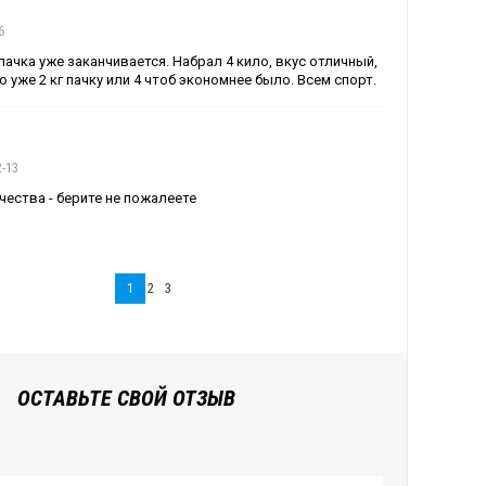
6
пачка уже заканчивается. Набрал 4 кило, вкус отличный,
 уже 2 кг пачку или 4 чтоб экономнее было. Всем спорт.
2-13
чества - берите не пожалеете
1
2
3
ОСТАВЬТЕ СВОЙ ОТЗЫВ