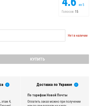
4.6
из
5
Голосов:
15
Нет в наличии
КУПИТЬ
са
Доставка по Украине
i
i
По тарифам Новой Почты
 этаж 4,
Оплатить заказ можно при получении
Героев)
или по предоплате на карту.