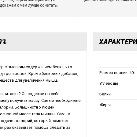
дскажем с чем лучше сочетать.
0%
ХАРАКТЕР
нер с высоким содержанием белка, что
Размер порции: 40 
д тренировок. Кроме белковых добавок,
веществ для увеличения мышц.
Углеводы
о питания? Он содержит в себе
Белки
смену получить массу. Самые необходимые
Жиры
калории. Большинство людей
к основной массе тела мышцы. Самым
 подсчет калорий, который поможет
ак раз оказывает помощь следить за