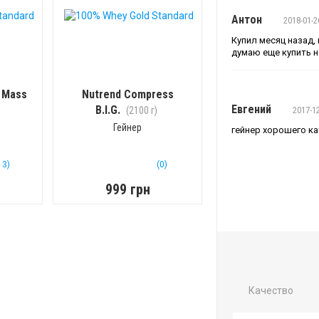
Антон
2018-01-2
Купил месяц назад, 
думаю еще купить но
 Mass
Nutrend Compress
Евгений
B.I.G.
(2100 г)
2017-1
Гейнер
гейнер хорошего ка
13)
(0)
999 грн
Качество