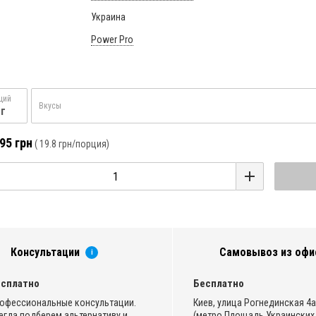
Украина
Power Pro
ций
Вкусы
 г
95 грн
(
19.8 грн
/порция)
Консультации
Самовывоз из офи
i
сплатно
Бесплатно
офессиональные консультации.
Киев, улица Рогнединская 4а,
егда подберем альтернативу и
(метро Площадь Украинских 