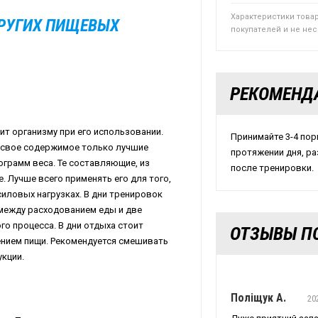
Характеристики това
ДРУГИХ ПИЩЕВЫХ
покупателей и не не
РЕКОМЕНД
ит организму при его использовании.
Принимайте 3-4 порц
в свое содержимое только лучшие
протяжении дня, ра
ограмм веса. Те составляющие, из
после тренировки.
. Лучше всего применять его для того,
иловых нагрузках. В дни тренировок
 между расходованием еды и две
го процесса. В дни отдыха стоит
ОТЗЫВЫ ПО
блением пищи. Рекомендуется смешивать
кции.
Поліщук А.
20