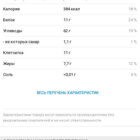
Калории
384 ккал
18 %
Белок
11 г
24 %
Углеводы
62 г
19 %
- из которых сахар
1,1 г
1 %
Клетчатка
11 г
Жиры
7,7 г
12 %
Соль
<0,01 г
4 %
ВЕСЬ ПЕРЕЧЕНЬ ХАРАКТЕРИСТИК
Характеристики товара могут изменяться производителям без
уведомления покупателей и не несет ответственности