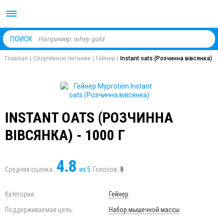
Body Market №1 магаз
ПОИСК
Главная
|
Спортивное питание
|
Гейнер
|
Instant oats (Розчинна вівсянка)
INSTANT OATS (РОЗЧИННА
ВІВСЯНКА) - 1000 Г
4.8
Средняя оценка:
из
5
Голосов:
8
Категория:
Гейнер
Поддерживаемая цель:
Набор мышечной массы