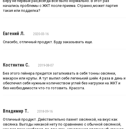
Беру не первый раз,всегда все было нормально. В этот раз
начались проблемы с ЖКТ после приема. Странно,может партия
такая или подделка?
Евгений Л.
2020-03-16
Спасибо, отличный продукт. Буду заказывать еще.
Костянтин С.
2019-08-07
Без этого гейнера придется заталкивать в себя тонны овсянки,
макарон или крупы. А тут выпил себе легенький шейк 4 раза в день и
обеспечил себя нужным количеством углей без нагрузки на ЖКТ и
без необходимости что-то готовить. Красота.
Владимир Т.
2018-09-16
Отличный продукт. Действительно пахнет овсянкой, на вкус как
овсянка. Выгоды никакой нету по сравнению с обычной овсянкой,