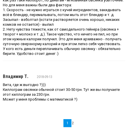
как раз таки наоборот, по деньгам - мгновенная овсянка убыточнее.
Но для меня важны были два фактора:
1. Скорость - не нужно играться с кучей ингредиентов, закидывать
всё в блендер, перемалывать, потом мыть этот блендер и т. д.
Засыпал - взболтал (кстати растворяется очень хорошо, никаких
комков не остается) - выпил
2. Нету чувства тяжести, как от самодельного гейнера (овсянка +
творог + молоко и т. д.). Такое чувство, что ничего не пил, но при
этом нужные калории получил. Это для меня архиважно - получать
суточную сверхнорму калорий и при этом легко себя чувствовать.
У кого есть деньги переплачивать обычную овсянку - обязательно
берите. Удобство стоит денег :)
Владимир Т.
2018-09-13
Вита, где ж выгодно ?)))
Киллограм овсянки обычной стоит 30-50 грн. Тут же вы получаете
этот киллограм за 230 грн.
Может у меня проблемы с математикой ?)
1
2