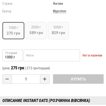
Страна:
Англия
Бренд:
Myprotein
2500 г
5000 г
1000 г
589 грн
829 грн
275 грн
10 порций
Нет в наличии
Вкусы
1000 г
275 грн
Цена:
(
27.5 грн
/порция)
КУПИТЬ
ОПИСАНИЕ INSTANT OATS (РОЗЧИННА ВІВСЯНКА)