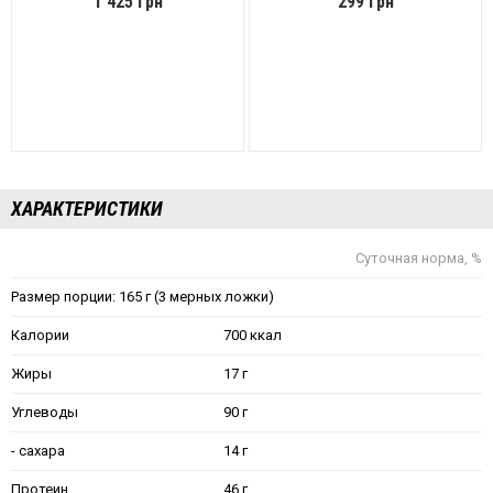
1 425 грн
299 грн
ХАРАКТЕРИСТИКИ
Суточная норма, %
Размер порции: 165 г (3 мерных ложки)
Калории
700 ккал
Жиры
17 г
Углеводы
90 г
- сахара
14 г
Протеин
46 г