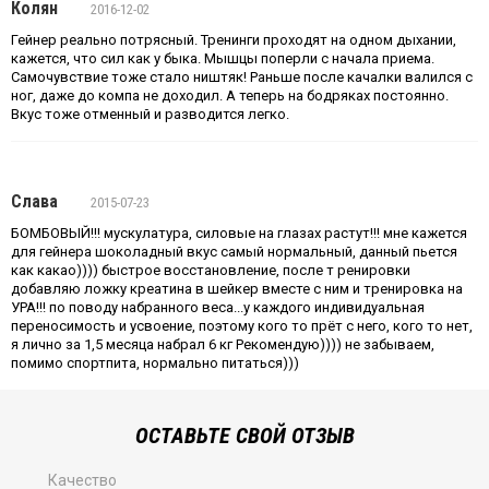
Колян
2016-12-02
Гейнер реально потрясный. Тренинги проходят на одном дыхании,
кажется, что сил как у быка. Мышцы поперли с начала приема.
Самочувствие тоже стало ништяк! Раньше после качалки валился с
ног, даже до компа не доходил. А теперь на бодряках постоянно.
Вкус тоже отменный и разводится легко.
Слава
2015-07-23
БОМБОВЫЙ!!! мускулатура, силовые на глазах растут!!! мне кажется
для гейнера шоколадный вкус самый нормальный, данный пьется
как какао)))) быстрое восстановление, после т ренировки
добавляю ложку креатина в шейкер вместе с ним и тренировка на
УРА!!! по поводу набранного веса...у каждого индивидуальная
переносимость и усвоение, поэтому кого то прёт с него, кого то нет,
я лично за 1,5 месяца набрал 6 кг Рекомендую)))) не забываем,
помимо спортпита, нормально питаться)))
ОСТАВЬТЕ СВОЙ ОТЗЫВ
Качество