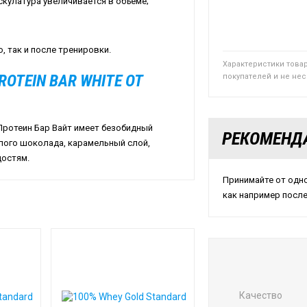
скулатура увеличивается в объеме;
, так и после тренировки.
Характеристики това
ROTEIN BAR WHITE ОТ
покупателей и не не
Протеин Бар Вайт имеет безобидный
РЕКОМЕНД
белого шоколада, карамельный слой,
достям.
Принимайте от одно
как например после
Качество