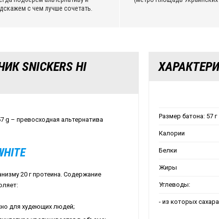
дскажем с чем лучше сочетать.
ИК SNICKERS HI
ХАРАКТЕР
Размер батона: 57 г
 57 g – превосходная альтернатива
Калории
WHITE
Белки
Жиры
анизму 20 г протеина. Содержание
Углеводы:
оляет:
- из которых сахара
жно для худеющих людей;