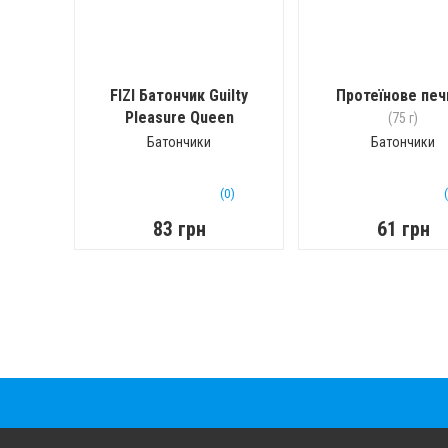
FIZI Батончик Guilty
Протеїнове печ
Pleasure Queen
(75 г)
Pistachio
Батончики
Батончики
(Королевская
Фисташка)
(40 г)
(0)
83 грн
61 грн