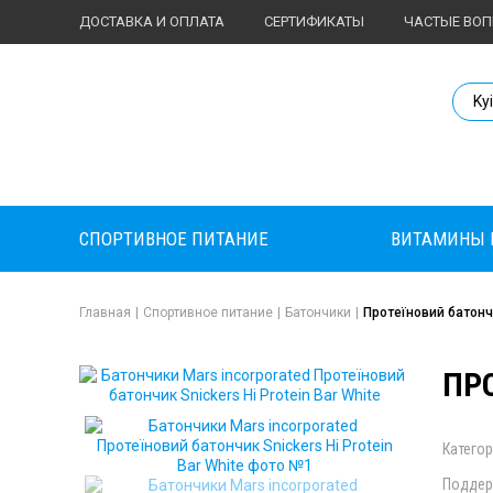
ДОСТАВКА И ОПЛАТА
СЕРТИФИКАТЫ
ЧАСТЫЕ ВО
Body Market №
Ky
СПОРТИВНОЕ ПИТАНИЕ
ВИТАМИНЫ 
Главная
|
Спортивное питание
|
Батончики
|
Протеїновий батончи
ПРО
Категор
Поддер