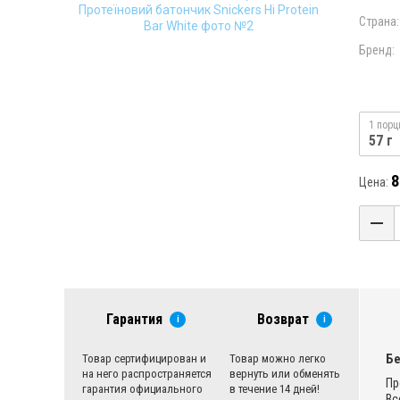
Страна:
Бренд:
1 порц
57 г
8
Цена:
Гарантия
Возврат
i
i
Бе
Товар сертифицирован и
Товар можно легко
на него распространяется
вернуть или обменять
Пр
гарантия официального
в течение 14 дней!
Вс