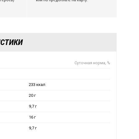
ИСТИКИ
Суточная норма, %
233 ккал
20 г
9,7 г
16 г
9,7 г