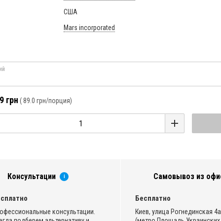
США
Mars incorporated
ий
9 грн
(
89.0 грн
/порция)
Консультации
Самовывоз из офи
i
сплатно
Бесплатно
офессиональные консультации.
Киев, улица Рогнединская 4а,
егда подберем альтернативу и
(метро Площадь Украинских 