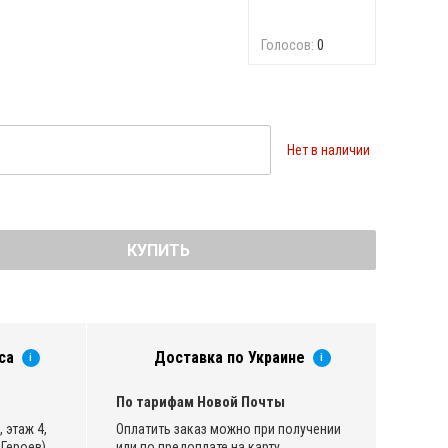
Голосов:
0
Нет в наличии
КУПИТЬ
са
Доставка по Украине
i
i
По тарифам Новой Почты
 этаж 4,
Оплатить заказ можно при получении
Героев)
или по предоплате на карту.