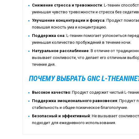
Снижение стресса и тревожности
: L-теанин способ
уменьшая чувство тревожности и стресса без седатив
Улучшение концентрации и фокуса
: Продукт помога
повышая ясность ума и концентрацию.
Поддержка сна
: L-теанин помогает успокоиться пере
уменьшая количество пробуждений в течение ночи.
Натуральное расслабление
: В отличие от традицион
вызывает сонливости, что делает его отличным выбо
течение дня.
ПОЧЕМУ ВЫБРАТЬ GNC L-THEANINE
Высокое качество
: Продукт содержит чистый L-теан
Поддержка эмоционального равновесия
: Продукт
стабильность и общее психическое благополучие.
Безопасный и эффективный
: Не вызывает сонливост
подходит для ежедневного использования.