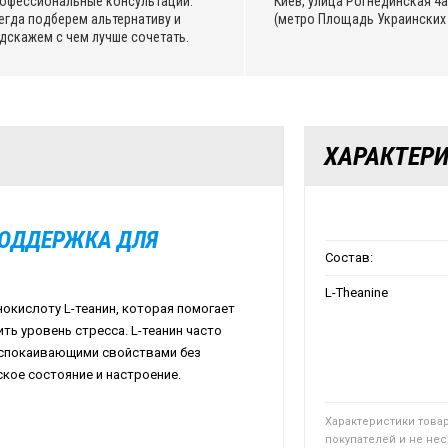
офессиональные консультации.
Киев, улица Рогнединская 4а,
егда подберем альтернативу и
(метро Площадь Украинских 
дскажем с чем лучше сочетать.
ХАРАКТЕР
ПОДДЕРЖКА ДЛЯ
Состав:
L-Theanine
нокислоту L-теанин, которая помогает
ть уровень стресса. L-теанин часто
 успокаивающими свойствами без
кое состояние и настроение.
Характеристики това
покупателей и не не