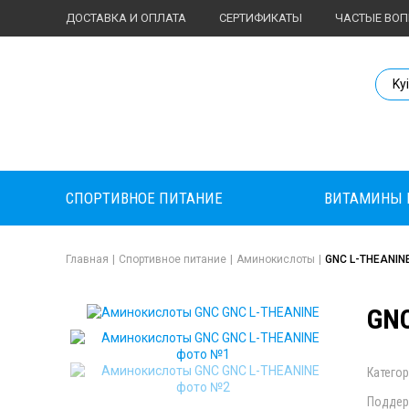
ДОСТАВКА И ОПЛАТА
СЕРТИФИКАТЫ
ЧАСТЫЕ ВО
Body Market №
Ky
СПОРТИВНОЕ ПИТАНИЕ
ВИТАМИНЫ 
Главная
|
Спортивное питание
|
Аминокислоты
|
GNC L-THEANIN
GNC
Категор
Поддер