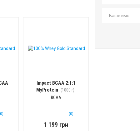
BCAA
Impact BCAA 2:1:1
MyProtein
(1000 г)
BCAA
(0)
(0)
1 199 грн