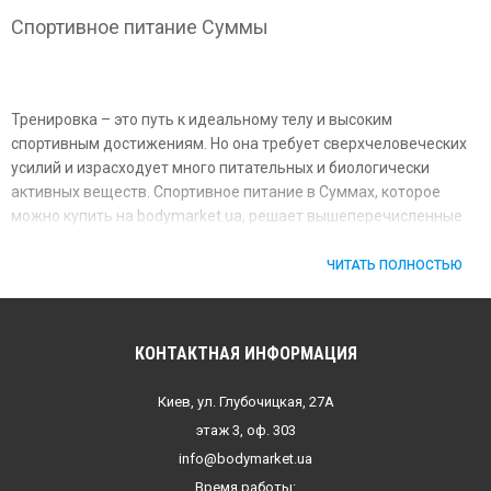
Спортивное питание Суммы
Тренировка – это путь к идеальному телу и высоким
спортивным достижениям. Но она требует сверхчеловеческих
усилий и израсходует много питательных и биологически
активных веществ. Спортивное питание в Суммах, которое
можно купить на bodymarket.ua, решает вышеперечисленные
проблемы – и повышает продуктивность занятия в спортзале, и
поставляет организму необходимые нутриенты. Так какое же
ЧИТАТЬ ПОЛНОСТЬЮ
спорт питание в Суммах мы реализуем?
Спортивное питание в Суммах для наработки
мускулатуры и похудения
КОНТАКТНАЯ ИНФОРМАЦИЯ
Киев, ул. Глубочицкая, 27А
этаж 3, оф. 303
Большую часть нашего ассортимента составляют следующие
info@bodymarket.ua
пищевые добавки:
Время работы: